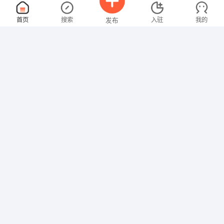
幼教
面议
首页
搜索
入驻
我的
发布
08-07
性别不限
经验不限
利川市伟才幼儿园
申请
利川市东城路229号
业务经理
面议
招聘信息
求职简历
08-07
性别不限
经验不限
天猫家装E站（利川站）
申请
利川市金龙北街64号
业务员
面议
08-07
性别不限
经验不限
正邦液体壁纸
申请