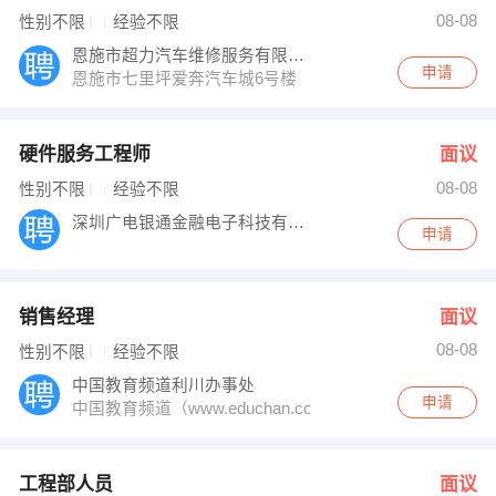
黄经理 发布 [销售经理 ] 招聘信息
08-08
性别不限
经验不限
廖女士 发布 [工程部人员 ] 招聘信息
潘先生 发布 [网络营销人员 ] 招聘信息
恩施市超力汽车维修服务有限公司
【重庆普浩信息技术有限公司】 强势入驻
申请
恩施市七里坪爱奔汽车城6号楼
硬件服务工程师
面议
08-08
性别不限
经验不限
深圳广电银通金融电子科技有限公司
申请
销售经理
面议
08-08
性别不限
经验不限
中国教育频道利川办事处
申请
中国教育频道（www.educhan.com.cn）是中教传
工程部人员
面议