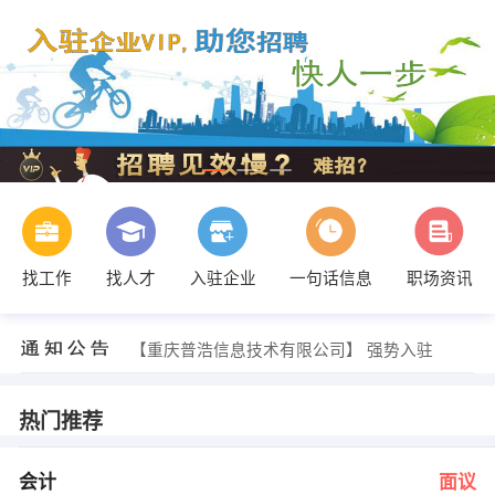
找工作
找人才
入驻企业
一句话信息
职场资讯
潘先生 发布 [网络营销人员 ] 招聘信息
【重庆普浩信息技术有限公司】 强势入驻
【福临万家康复中心 】 强势入驻
【深圳广电银通金融电子科技有限公司 】 强势入驻
【创佳数码广告 】 强势入驻
热门推荐
【正邦液体壁纸 】 强势入驻
祝方清 发布 [会计 ] 招聘信息
发布 [硬件服务工程师 ] 招聘信息
会计
面议