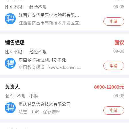
08-06
出纳
保险
性别不限
经验不限
江西迪安华星医学检验所有限公司
编辑
法律
申请
江西省南昌市高新技术开发区艾溪湖北路269号
保洁
贸易采购
销售经理
面议
跟单
理财顾问
08-06
性别不限
经验不限
中国教育频道利川办事处
其他职位
申请
中国教育频道（www.educhan.com.cn）是中教传
负责人
8000-12000元
08-06
女性
不限
不限
重庆普浩信息技术有限公司
申请
私营
1-49
保健按摩