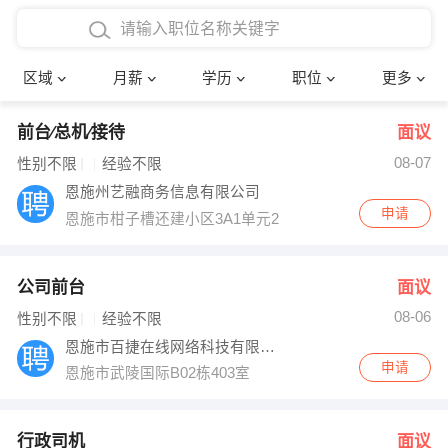
4000-5000元
本科
行政后勤
建筑装潢
确定
区域
月薪
学历
职位
更多
5000-8000元
硕士
销售岗位
教师
前台∕总机∕接待
面议
8000-12000元
博士
文员
护士
08-07
性别不限
经验不限
12000-20000元
财务会计
传单派发
恩施州艺融商务信息有限公司
申请
恩施市柑子槽还建小区3A1单元2101室
其他
超市零售
促销导购
网络IT
保健按摩
公司前台
面议
08-06
性别不限
经验不限
快递员
前台接待
恩施市百捷在线网络科技有限公司
申请
恩施市武陵国际B02栋403室
收银员
技术员/工程师
水电/机修
部门经理
行政司机
面议